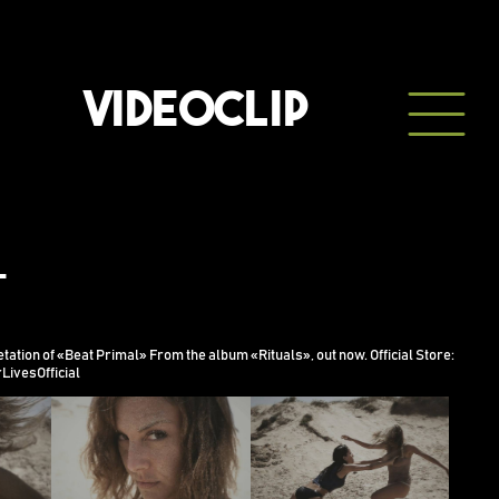
VIDEOCLIP
l
etation of «Beat Primal» From the album «Rituals», out now. Official Store:
rLivesOfficial