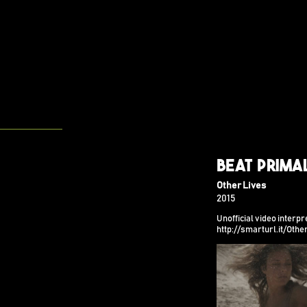
Beat Prima
Other Lives
2015
Unofficial video interpr
http://smarturl.it/Othe