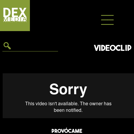
Saltar
al
contenido
VIDEOCLIP
Provócame