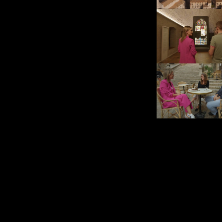
profesionales
Josep Mercade
cocina catalana
Rocambolesc Ca