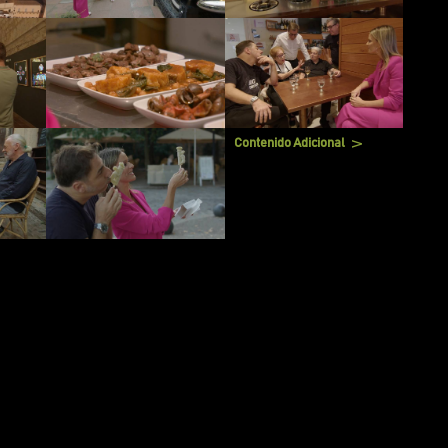
 de restaurantes y pastelerías. Mención especial a
r que en los años 70 comenzó la revolución de la
. Y los restaurantes que ha visitado y disfrutado son:
n Roca El Celler de Can Roca El Motel Café Le Bistrot
Contenido Adicional
V
- TRAILER