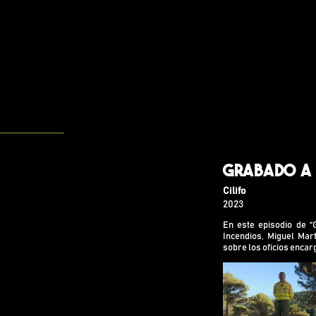
Grabado a 
Cilifo
En este episodi
2023
y La Prevenció
técnico de op
En este episodio de “
encargados de
Incendios, Miguel Mar
disfrutar de un
sobre los oficios enca