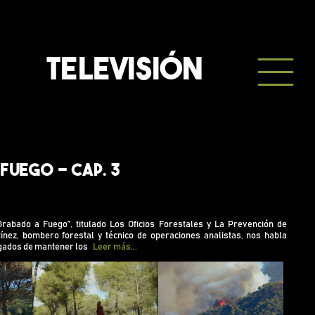
TELEVISIÓN
Fuego - Cap. 3
o de “Grabado a Fuego”, titulado Los Oficios Forestales
n de Incendios, Miguel Martínez, bombero forestal y
eraciones analistas, nos habla sobre los oficios
Grabado a Fuego”, titulado Los Oficios Forestales y La Prevención de
 mantener los bosques cuidados para que podamos
tínez, bombero forestal y técnico de operaciones analistas, nos habla
a naturaleza viva.
rgados de mantener los
Leer más...