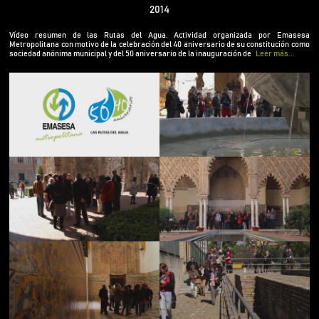
motivo de la celebración del 40 aniversario de su
2014
constitución como sociedad anónima municipal y
del 50 aniversario de la inauguración de la
Vídeo resumen de las Rutas del Agua. Actividad organizada por Emasesa
Estación de Tratamiento de Agua Potable
Metropolitana con motivo de la celebración del 40 aniversario de su constitución como
sociedad anónima municipal y del 50 aniversario de la inauguración de
Leer más...
Carambolo.