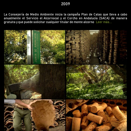
anualmente el Servicio el Alcornocal y el Corcho
2009
en Andalucía (SACA) de manera gratuita y que
puede solicitar cualquier titular de monte
La Consejería de Medio Ambiente inicia la campaña Plan de Calas que lleva a cabo
anualmente el Servicio el Alcornocal y el Corcho en Andalucía (SACA) de manera
alcornocal para conocer la calidad de su corcho.
gratuita y que puede solicitar cualquier titular de monte alcorno
Leer más...