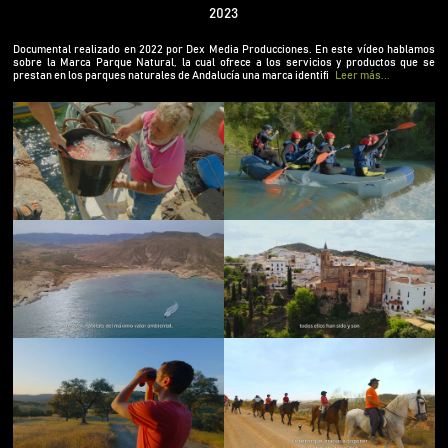
servicios y productos que se prestan en los
2023
parques naturales de Andalucía una marca
identificativa de calidad que ayuda a poner en
Documental realizado en 2022 por Dex Media Producciones. En este vídeo hablamos
valor todo ese rico patrimonio. A lo largo de todo
sobre la Marca Parque Natural, la cual ofrece a los servicios y productos que se
prestan en los parques naturales de Andalucía una marca identifi
Leer más...
territorio andaluz encontramos actividades de
ocio, gastronomía y turismo de naturaleza.