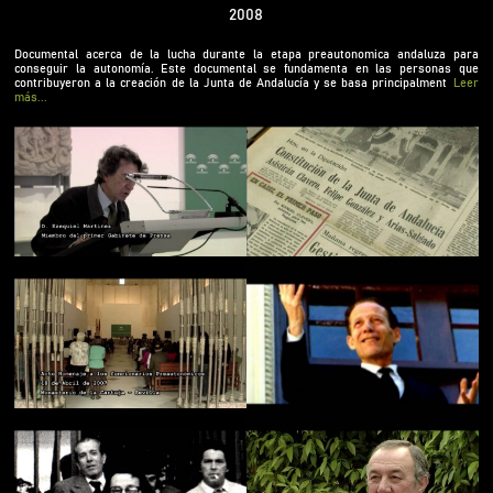
entrevistas realizadas a personas que formaron
2008
parte del equipo de 1978 a 1982 (a quienes
denominamos preautonómicos), imágenes de
Documental acerca de la lucha durante la etapa preautonomica andaluza para
conseguir la autonomía. Este documental se fundamenta en las personas que
archivo y de hemeroteca de dicho periodo, así
contribuyeron a la creación de la Junta de Andalucía y se basa principalment
Leer
como en el acto homenaje a los preautonómicos
más...
celebrado el 18 de abril del 2007 en el Monasterio
de La Cartuja.