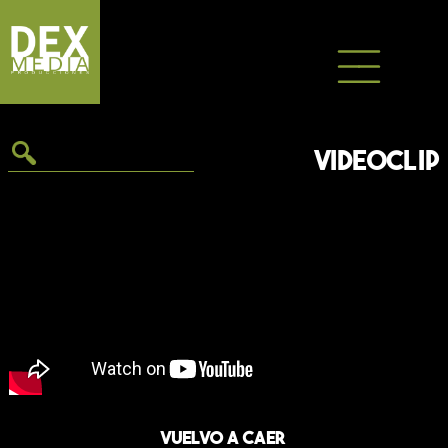
Saltar
al
contenido
VIDEOCLIP
Vuelvo a caer
«Sin trampa, ni cartón» es el primer trabajo