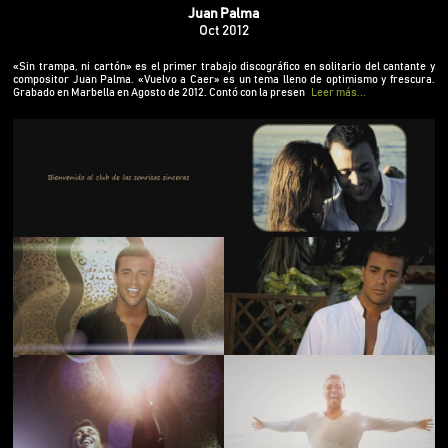
discográfico en solitario del cantante y compositor
Juan Palma
Juan Palma. «Vuelvo a Caer» es un tema lleno de
Oct 2012
optimismo y frescura. Grabado en Marbella en
Agosto de 2012. Contó con la presencia de la
«Sin trampa, ni cartón» es el primer trabajo discográfico en solitario del cantante y
compositor Juan Palma. «Vuelvo a Caer» es un tema lleno de optimismo y frescura.
prestigiosa modelo Estefanía Ahumeda.
Grabado en Marbella en Agosto de 2012. Contó con la presen
Leer más...