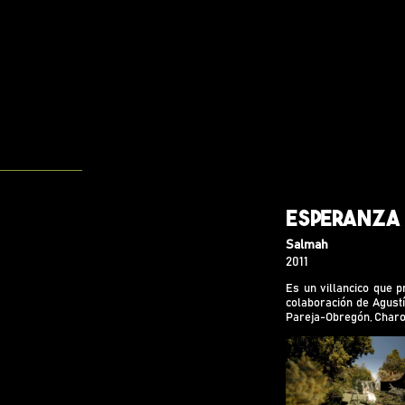
Esperanza
Salmah
Es un villanci
2011
los niños, co
Es un villancico que p
Gordillo, Haze
colaboración de Agustí
Obregón, Charo
Pareja-Obregón, Charo 