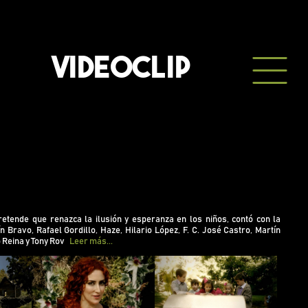
VIDEOCLIP
co que pretende que renazca la ilusión y esperanza en
ntó con la colaboración de Agustín Bravo, Rafael
retende que renazca la ilusión y esperanza en los niños, contó con la
, Hilario López, F. C. José Castro, Martín Pareja-
n Bravo, Rafael Gordillo, Haze, Hilario López, F. C. José Castro, Martín
 Reina y Tony Rovira.
Reina y Tony Rov
Leer más...