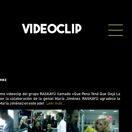
VIDEOCLIP
 el último videoclip del grupo RASKAYÚ llamado «Que
énez
Dejá La Copla Pa Se Cajera» con la colaboración de la
iménez. RASKAYÚ agradece la genial colaboración de
en este adelanto de su álbum «Más Vale Sólo Que Bien
imo videoclip del grupo RASKAYÚ llamado «Que Pena Tené Que Dejá La
 el que cuenta con otras colaboraciones de grandes
on la colaboración de la genial María Jiménez. RASKAYÚ agradece la
«La Tata», Viky Luna (ex componente de «Las Niñas») y
 María Jiménez en este adel
Leer más...
lva Sur.