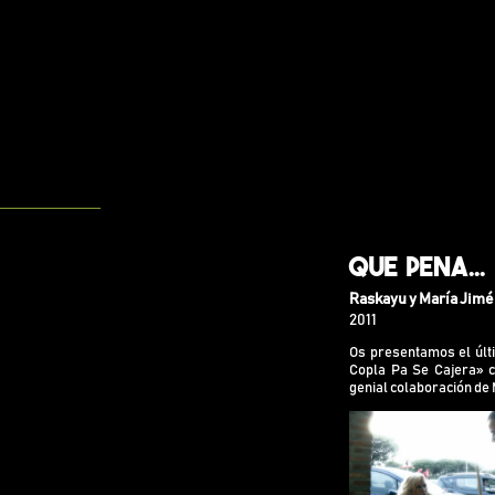
Que Pena...
Os presentamos
Raskayu y María Jim
Pena Tené Que 
2011
genial María J
María Jiménez 
Os presentamos el últ
Acompañado» en
Copla Pa Se Cajera» c
artistas como 
genial colaboración de
Chusta de La Se