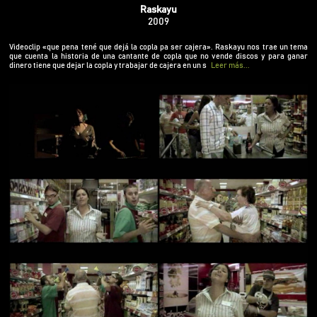
Videoclip «que pena tené que dejá la copla pa ser
Raskayu
cajera». Raskayu nos trae un tema que cuenta la
2009
historia de una cantante de copla que no vende
discos y para ganar dinero tiene que dejar la copla
Videoclip «que pena tené que dejá la copla pa ser cajera». Raskayu nos trae un tema
y trabajar de cajera en un supermercado.
que cuenta la historia de una cantante de copla que no vende discos y para ganar
dinero tiene que dejar la copla y trabajar de cajera en un s
Leer más...