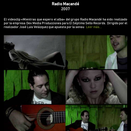
grupo Radio Macandé ha sido realizado por la
Radio Macandé
empresa Dex Media Producciones para El Séptimo
2007
Sello Records. Dirigido por el realizador José Luis
Velázquez que apuesta por la sensualidad y la
El videoclip «Mientras que espero el alba» del grupo Radio Macandé ha sido realizado
por la empresa Dex Media Producciones para El Séptimo Sello Records. Dirigido por el
cercanía que inspira este tema musical.
realizador José Luis Velázquez que apuesta por la sensu
Leer más...