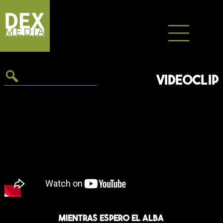
Saltar
al
contenido
VIDEOCLIP
Mientras espero el alba
El videoclip «Mientras que espero el alba» del