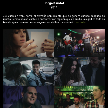
significó todo en tu vida y ya no es más que un vago
Jorge Kandel
recuerdo lleno de sentimiento. En tu interior
2014
siempre quedará la duda de por qué no funcionó.
Interpretado sublimemente por Anabel Pantoja ,
«Te vuelvo a ver» narra el extraño sentimiento que se genera cuando después de
Antonio Manuel Sánchez, Adrián Álvarez e Isabel
mucho tiempo uno se vuelve a encontrar con alguien que en su día lo significó todo en
tu vida y ya no es más que un vago recuerdo lleno de sentimi
Leer más...
Díaz. Música y letra: Manuel Muñoz. Producción
Musical: Óscar Linares y Manuel Linares Mezcla y
Masterización: Jairo Blanco