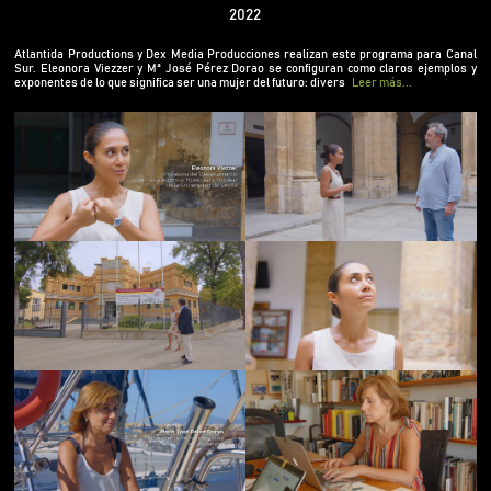
Viezzer y Mª José Pérez Dorao se configuran como
2022
claros ejemplos y exponentes de lo que significa
ser una mujer del futuro: diversa, innovadora y
Atlantida Productions y Dex Media Producciones realizan este programa para Canal
Sur. Eleonora Viezzer y Mª José Pérez Dorao se configuran como claros ejemplos y
llena de talento.
exponentes de lo que significa ser una mujer del futuro: divers
Leer más...