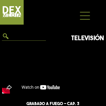
Saltar
al
contenido
TELEVISIÓN
En este episodio de “Grabado a Fuego”, titulado
Grabado a Fuego - Cap. 3