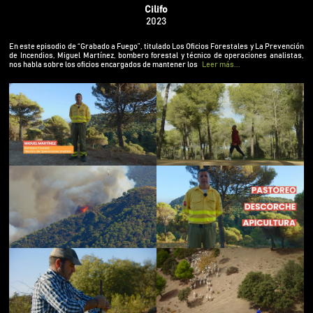
Los Oficios Forestales y La Prevención de
Cilifo
Incendios, Miguel Martínez, bombero forestal y
2023
técnico de operaciones analistas, nos habla sobre
los oficios encargados de mantener los bosques
En este episodio de “Grabado a Fuego”, titulado Los Oficios Forestales y La Prevención
cuidados para que podamos disfrutar de una
de Incendios, Miguel Martínez, bombero forestal y técnico de operaciones analistas,
nos habla sobre los oficios encargados de mantener los
Leer más...
naturaleza viva.