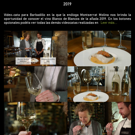
conocer el vino Blanco de Blancos de la añada
2019
2019. En los botones opcionales podéis ver todas
las demás videocatas realizadas en 2019 por
Video-cata para Barbadillo en la que la enóloga Montserrat Molina nos brinda la
oportunidad de conocer el vino Blanco de Blancos de la añada 2019. En los botones
Montserrat Molina, enóloga de Barbadillo.
opcionales podéis ver todas las demás videocatas realizadas en
Leer más...