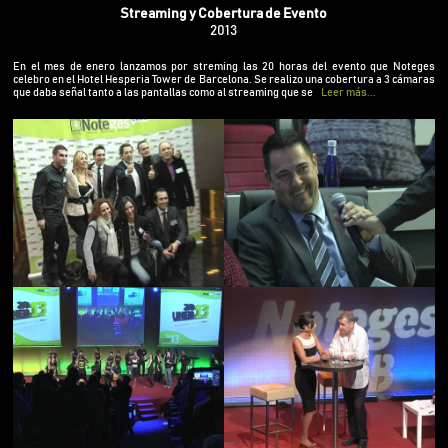
cobertura a 3 cámaras que daba señal tanto a las
Streaming y Cobertura de Evento
pantallas como al streaming que se vio tanto en
2013
España como en Latinoamérica. Este es el vídeo
resumen con los mejores momentos de la UNEN13
En el mes de enero lanzamos por streming las 20 horas del evento que Noteges
celebro en el Hotel Hesperia Tower de Barcelona. Se realizo una cobertura a 3 cámaras
con todos los miembros de la MLS NOTEGES.
que daba señal tanto a las pantallas como al streaming que se
Leer más...
Noteges: 902 13 13 21 – info@noteges.com –
www.noteges.com