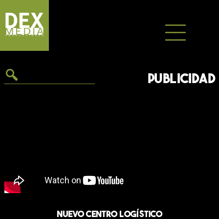
Saltar
al
contenido
PUBLICIDAD
Nuevo Centro Logístico
Dex Media Producciones, en este vídeo