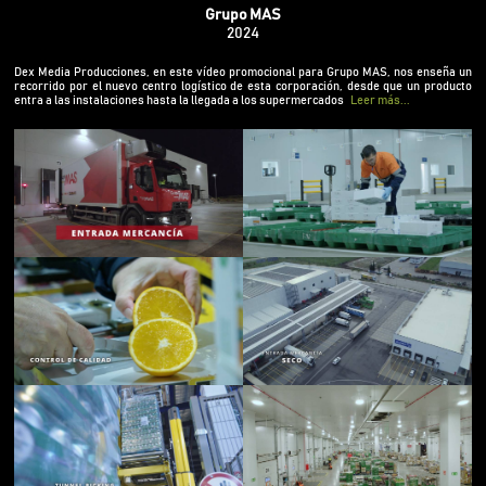
promocional para Grupo MAS, nos enseña un
Grupo MAS
recorrido por el nuevo centro logístico de esta
2024
corporación, desde que un producto entra a las
instalaciones hasta la llegada a los
Dex Media Producciones, en este vídeo promocional para Grupo MAS, nos enseña un
recorrido por el nuevo centro logístico de esta corporación, desde que un producto
supermercados.
entra a las instalaciones hasta la llegada a los supermercados
Leer más...