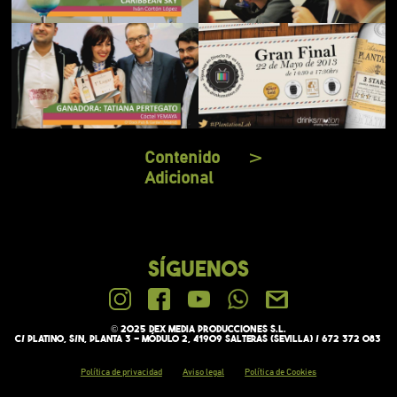
Contenido
V
Adicional
- Making
of
SÍGUENOS
© 2025 Dex media PRODUCCIONES S.L.
C/ Platino, s/n, Planta 3 - Módulo 2, 41909 Salteras (Sevilla) / 672 372 083
Política de privacidad
Aviso legal
Política de Cookies